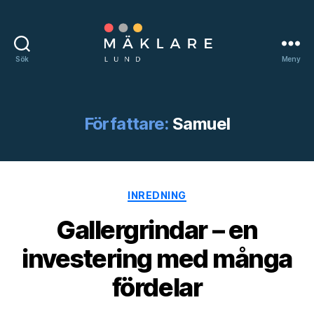
Sök
Meny
mäklareilund.nu
Författare:
Samuel
Kategorier
INREDNING
Gallergrindar – en
investering med många
fördelar