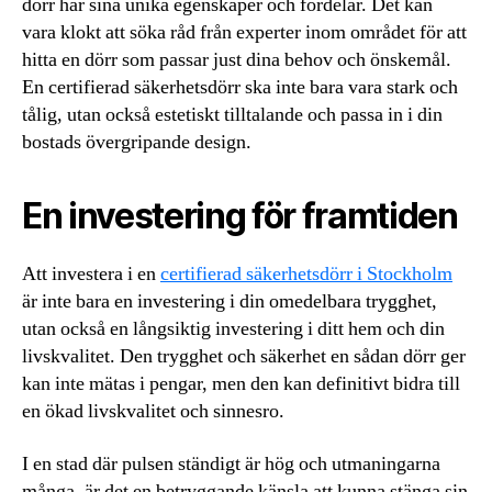
dörr har sina unika egenskaper och fördelar. Det kan
vara klokt att söka råd från experter inom området för att
hitta en dörr som passar just dina behov och önskemål.
En certifierad säkerhetsdörr ska inte bara vara stark och
tålig, utan också estetiskt tilltalande och passa in i din
bostads övergripande design.
En investering för framtiden
Att investera i en
certifierad säkerhetsdörr i Stockholm
är inte bara en investering i din omedelbara trygghet,
utan också en långsiktig investering i ditt hem och din
livskvalitet. Den trygghet och säkerhet en sådan dörr ger
kan inte mätas i pengar, men den kan definitivt bidra till
en ökad livskvalitet och sinnesro.
I en stad där pulsen ständigt är hög och utmaningarna
många, är det en betryggande känsla att kunna stänga sin