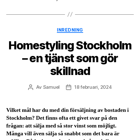
Kategorier
INREDNING
Homestyling Stockholm
– en tjänst som gör
skillnad
Av
Samuel
18 februari, 2024
Inläggsförfattare
Inläggsdatum
Vilket mål har du med din försäljning av bostaden i
Stockholm? Det finns ofta ett givet svar på den
frågan: att sälja med så stor vinst som möjligt.
Många vill även sälja så snabbt som det bara är