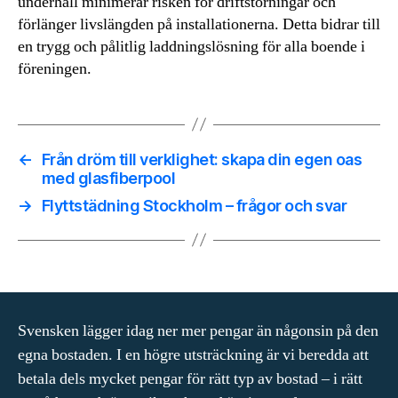
underhåll minimerar risken för driftstörningar och
förlänger livslängden på installationerna. Detta bidrar till
en trygg och pålitlig laddningslösning för alla boende i
föreningen.
←
Från dröm till verklighet: skapa din egen oas
med glasfiberpool
→
Flyttstädning Stockholm – frågor och svar
Svensken lägger idag ner mer pengar än någonsin på den
egna bostaden. I en högre utsträckning är vi beredda att
betala dels mycket pengar för rätt typ av bostad – i rätt