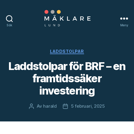
Sök
Meny
mäklareilund.nu
Kategorier
LADDSTOLPAR
Laddstolpar för BRF – en
framtidssäker
investering
Av
harald
5 februari, 2025
Inläggsförfattare
Inläggsdatum