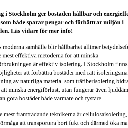
ng i Stockholm ger bostaden hållbar och energieff
som både sparar pengar och förbättrar miljön i
den. Läs vidare för mer info!
s moderna samhälle blir hållbarhet alltmer betydelsefu
e mest effektiva metoderna för att minska
örbrukningen är effektiv isolering. I Stockholm finns
jligheter att förbättra bostäder med rätt isoleringsmat
ing av naturliga material som träfiberisolering bidra
ll att minska energiförlust, utan fungerar även ljuddä
kan göra bostäder både varmare och tystare.
e mest framträdande teknikerna är cellulosaisolering,
 förmåga att transportera bort fukt och därmed öka mat