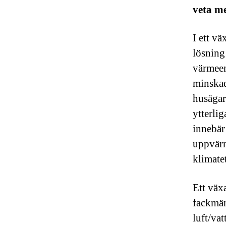
veta me
I ett v
lösning
värmeen
minskad
husägar
ytterli
innebär
uppvärm
klimatet
Ett väx
fackmän 
luft/va