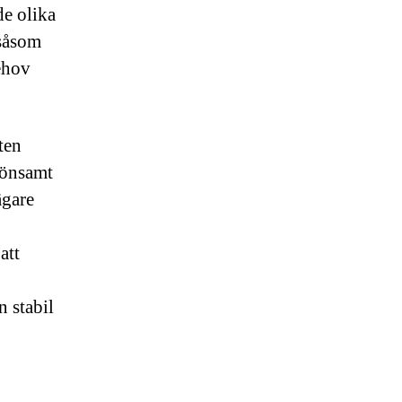
de olika
 såsom
behov
ten
lönsamt
ägare
att
n stabil