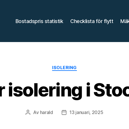
Bostadspris statistik
Checklista för flytt
Mäk
und.nu
Kategorier
ISOLERING
r isolering i St
Av
harald
13 januari, 2025
Inläggsförfattare
Inläggsdatum