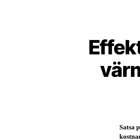
Effek
vär
Satsa 
kostnad