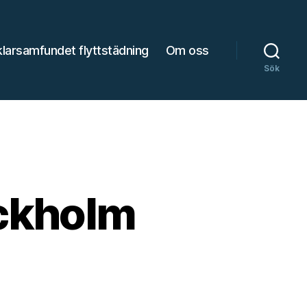
larsamfundet flyttstädning
Om oss
Sök
ockholm