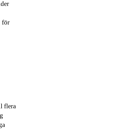
nder
 för
l flera
ng
ga