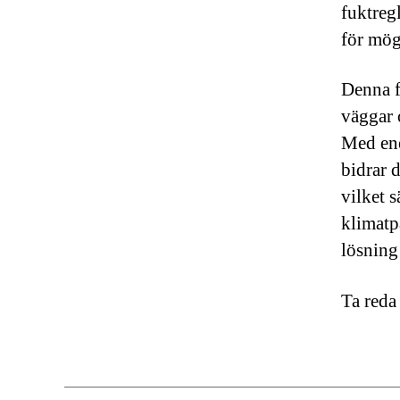
fuktreg
för mög
Denna f
väggar 
Med ene
bidrar 
vilket 
klimatp
lösning
Ta reda