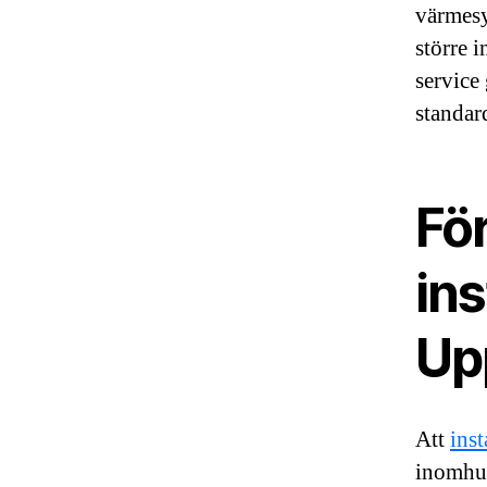
värmesy
större i
service
standar
Fö
in
Up
Att
ins
inomhus