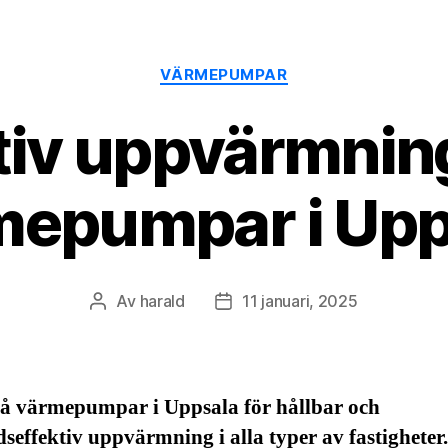
Kategorier
VÄRMEPUMPAR
tiv uppvärmni
mepumpar i Upp
Av
harald
11 januari, 2025
Inläggsförfattare
Inläggsdatum
på värmepumpar i Uppsala för hållbar och
seffektiv uppvärmning i alla typer av fastigheter.