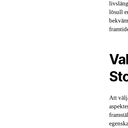
livslän
lösull 
bekväml
framtid
Val
St
Att välj
aspekte
framstäl
egenska