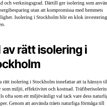
gd och verkningsgrad. Därtill ger isolering som anvä
energibesparing utan att kompromissa med hemmets
ighet. Isolering i Stockholm blir en klok investering
en.
 av rätt isolering i
ockholm
a rätt isolering i Stockholm innefattar att ta hänsyn til
r som miljö, effektivitet och kostnad. Träfiberisoleri
ls ofta som ett miljövänligt val tack vare dess naturli
per. Genom att använda träets naturliga förmåga till