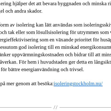
lering hjälper det att bevara byggnaden och minska r
el och andra skador.
orm av isolering kan lätt användas som isoleringsski
och tak eller som lösullsisolering för utrymmen som 
rgieffektivisering som en växande prioritet för husä
dessutom god isolering till en minskad energikonsum
sänker uppvärmningskostnaden och bidrar till att min
åverkan. För hem i huvudstaden ger detta en långsikt
 för bättre energianvändning och trivsel.
 på mer genom att besöka:
isoleringstockholm.nu/