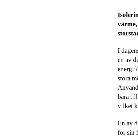
Isoleri
värme, 
storsta
I dagen
en av d
energif
stora mö
Användn
bara ti
vilket 
En av d
för sin