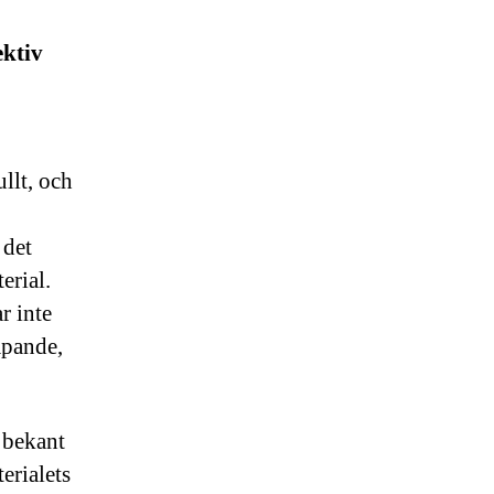
ektiv
llt, och
 det
erial.
r inte
mpande,
 bekant
erialets