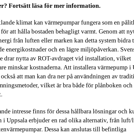
r? Fortsätt läsa för mer information.
äxlande klimat kan värmepumpar fungera som en pålit
 för att hålla bostaden behagligt varmt. Genom att nyt
ergi från luften eller marken kan detta system bidra t
e energikostnader och en lägre miljöpåverkan. Sven
e drar nytta av ROT-avdraget vid installation, vilket
gare minskar kostnaderna. Att installera värmepump i
 också att man kan dra ner på användningen av tradit
ningsmetoder, vilket är bra både för plånboken och 
.
ande intresse finns för dessa hållbara lösningar och 
i Uppsala erbjuder en rad olika alternativ, från luft/lu
ttenvärmepumpar. Dessa kan anslutas till befintliga