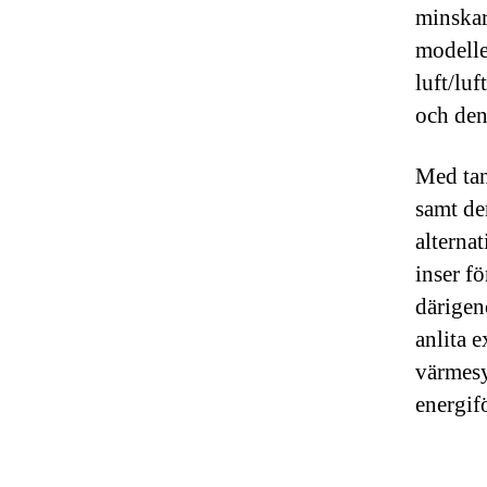
minskar
modelle
luft/lu
och den
Med tan
samt de
alterna
inser f
därigen
anlita e
värmesy
energif