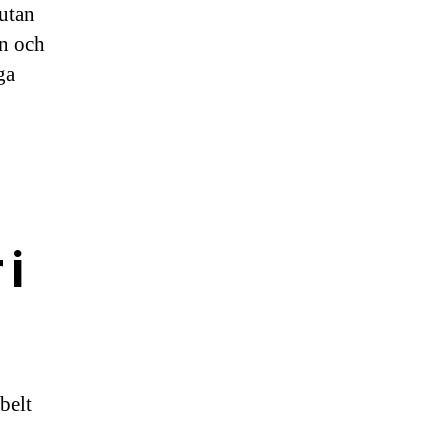
 utan
on och
ga
i
belt