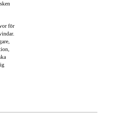
isken
vor för
vindar.
gare,
tion,
ska
ig