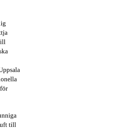
lig
tja
ill
ska
 Uppsala
ionella
för
kunniga
ft till